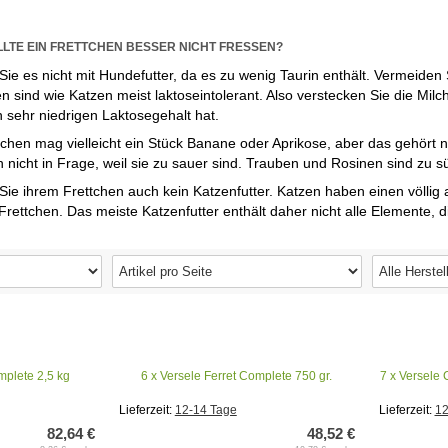
LTE EIN FRETTCHEN BESSER NICHT FRESSEN?
Sie es nicht mit Hundefutter, da es zu wenig Taurin enthält. Vermeiden S
n sind wie Katzen meist laktoseintolerant. Also verstecken Sie die Mil
n sehr niedrigen Laktosegehalt hat.
tchen mag vielleicht ein Stück Banane oder Aprikose, aber das gehört n
nicht in Frage, weil sie zu sauer sind. Trauben und Rosinen sind zu s
 Sie ihrem Frettchen auch kein Katzenfutter. Katzen haben einen völl
Frettchen. Das meiste Katzenfutter enthält daher nicht alle Elemente, di
mplete 2,5 kg
6 x Versele Ferret Complete 750 gr.
7 x Versele
Lieferzeit:
12-14 Tage
Lieferzeit:
12
82,64 €
48,52 €