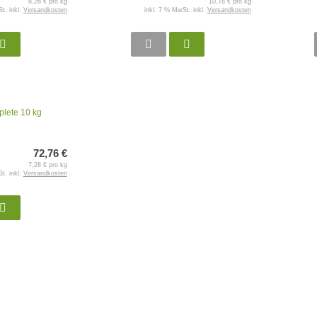
8,26 € pro kg
10,78 € pro kg
t. inkl.
Versandkosten
inkl. 7 % MwSt. inkl.
Versandkosten
plete 10 kg
72,76 €
7,28 € pro kg
t. inkl.
Versandkosten