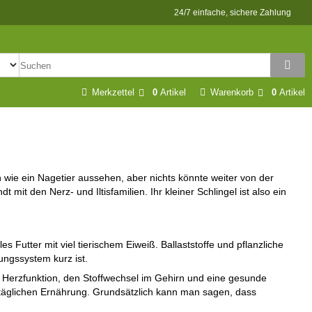
24/7 einfache, sichere Zahlung
Merkzettel
0
Artikel
Warenkorb
0
Artikel
wie ein Nagetier aussehen, aber nichts könnte weiter von der
it den Nerz- und Iltisfamilien. Ihr kleiner Schlingel ist also ein
Futter mit viel tierischem Eiweiß. Ballaststoffe und pflanzliche
uungssystem kurz ist.
e Herzfunktion, den Stoffwechsel im Gehirn und eine gesunde
rer täglichen Ernährung. Grundsätzlich kann man sagen, dass