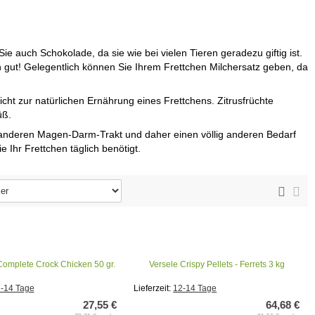
ie auch Schokolade, da sie wie bei vielen Tieren geradezu giftig ist.
ch gut! Gelegentlich können Sie Ihrem Frettchen Milchersatz geben, da
icht zur natürlichen Ernährung eines Frettchens. Zitrusfrüchte
üß.
ig anderen Magen-Darm-Trakt und daher einen völlig anderen Bedarf
e Ihr Frettchen täglich benötigt.
 Complete Crock Chicken 50 gr.
Versele Crispy Pellets - Ferrets 3 kg
-14 Tage
Lieferzeit:
12-14 Tage
27,55 €
64,68 €