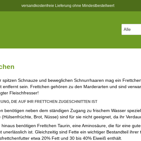
versandkostenfreie Lieferung ohne Mindestbestellwert
tchen
er spitzen Schnauze und beweglichen Schnurrhaaren mag ein Frettchen 
 entfernt sein. Frettchen gehören zu den Marderarten und sind verwandt m
gter Fleischfresser!
NG, DIE AUF IHR FRETTCHEN ZUGESCHNITTEN IST
en benötigen neben dem ständigen Zugang zu frischem Wasser spezielles 
 (Hülsenfrüchte, Brot, Nüsse) sind für sie nicht geeignet, da ihr Verda
 hinaus benötigen Frettchen Taurin, eine Aminosäure, die für eine gut
 unerlässlich ist. Gleichzeitig sind Fette ein wichtiger Bestandteil ih
sfrettchenfutter etwa 20% Fett und 30 bis 40% Eiweiß enthält.