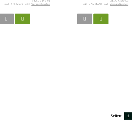
78,71 € pro kg
21,56 € pro kg
inkl. 7 % MwSt. inkl.
Versandkosten
inkl. 7 % MwSt. inkl.
Versandkosten
Seiten:
1