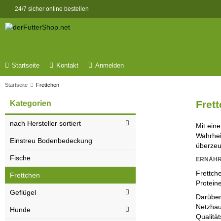
24/7 sicher online bestellen
Startseite
Kontakt
Anmelden
Startseite
Frettchen
Fret
Kategorien
nach Hersteller sortiert
Mit ein
Wahrheit
Einstreu Bodenbedeckung
überzeu
Fische
ERNÄHRU
Frettch
Frettchen
Proteine
Geflügel
Darüber
Netzhaut
Hunde
Qualität