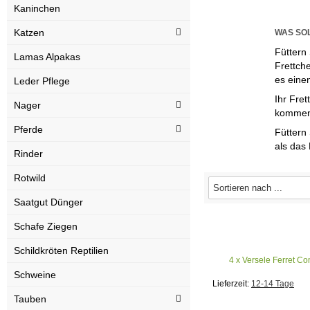
Kaninchen
Katzen
WAS SOL
Füttern 
Lamas Alpakas
Frettche
es eine
Leder Pflege
Ihr Fret
Nager
kommen 
Pferde
Füttern
als das 
Rinder
Rotwild
Saatgut Dünger
Schafe Ziegen
Schildkröten Reptilien
4 x Versele Ferret Co
Schweine
Lieferzeit:
12-14 Tage
Tauben