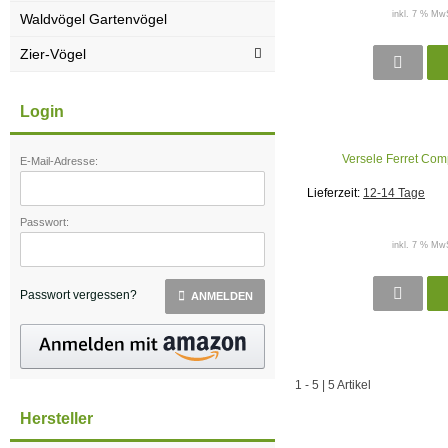
inkl. 7 % MwS
Waldvögel Gartenvögel
Zier-Vögel
Login
Versele Ferret Com
E-Mail-Adresse:
Lieferzeit:
12-14 Tage
Passwort:
inkl. 7 % MwS
Passwort vergessen?
ANMELDEN
1
-
5
|
5
Artikel
Hersteller