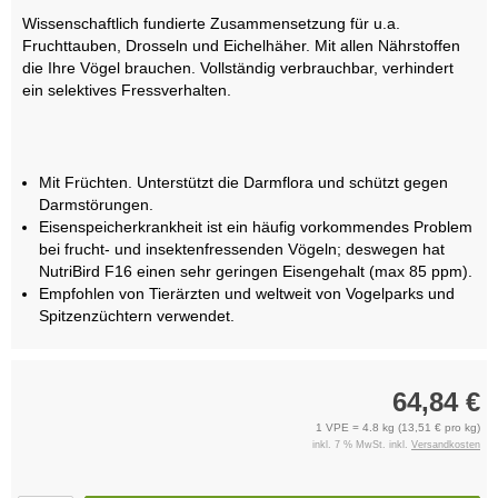
Wissenschaftlich fundierte Zusammensetzung für u.a.
Fruchttauben, Drosseln und Eichelhäher. Mit allen Nährstoffen
die Ihre Vögel brauchen. Vollständig verbrauchbar, verhindert
ein selektives Fressverhalten.
Mit Früchten. Unterstützt die Darmflora und schützt gegen
Darmstörungen.
Eisenspeicherkrankheit ist ein häufig vorkommendes Problem
bei frucht- und insektenfressenden Vögeln; deswegen hat
NutriBird F16 einen sehr geringen Eisengehalt (max 85 ppm).
Empfohlen von Tierärzten und weltweit von Vogelparks und
Spitzenzüchtern verwendet.
64,84 €
1 VPE = 4.8 kg (13,51 € pro kg)
inkl. 7 % MwSt. inkl.
Versandkosten