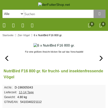
0
0
Startseite
Zier-Vögel
6 x NutriBird F16 800 gr.
Für eine größere Ansicht klicken Sie auf das Vorschaubild
NutriBird F16 800 gr. für frucht- und insektenfressende
Vögel
Art.Nr.:
D-196005043
Lieferzeit:
12-14 Tage
Gewicht:
4.80 kg
GTIN/EAN:
5410340221112