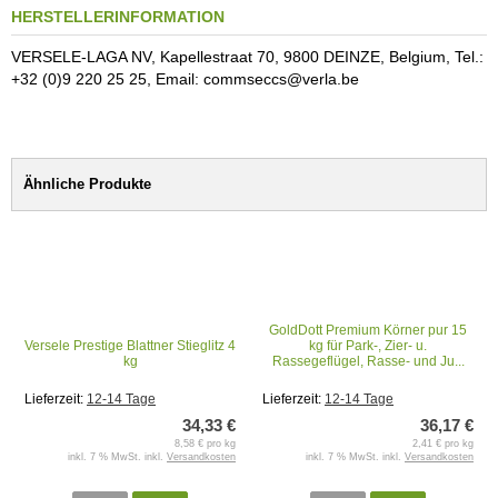
HERSTELLERINFORMATION
VERSELE-LAGA NV, Kapellestraat 70, 9800 DEINZE, Belgium, Tel.:
+32 (0)9 220 25 25, Email: commseccs@verla.be
Ähnliche Produkte
GoldDott Premium Körner pur 15
Versele Prestige Blattner Stieglitz 4
kg für Park-, Zier- u.
kg
Rassegeflügel, Rasse- und Ju...
Lieferzeit:
12-14 Tage
Lieferzeit:
12-14 Tage
34,33 €
36,17 €
8,58 € pro kg
2,41 € pro kg
inkl. 7 % MwSt. inkl.
Versandkosten
inkl. 7 % MwSt. inkl.
Versandkosten