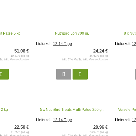
uit Patee 5 kg
NutriBird Lori 700 gr.
8 x Nut
Lieferzeit:
12-14 Tage
Lieferzeit:
12
51,06 €
24,24 €
10,21 € pro kg
34,63 € pro kg
t. inkl.
Versandkosten
inkl. 7 % MwSt. inkl.
Versandkosten
 2 kg
5 x NutriBird Treats Frutti Patee 250 gr.
Versele Pre
Lieferzeit:
12-14 Tage
Lieferzeit:
12
22,50 €
29,96 €
11,25 € pro kg
23,97 € pro kg
t. inkl.
Versandkosten
inkl. 7 % MwSt. inkl.
Versandkosten