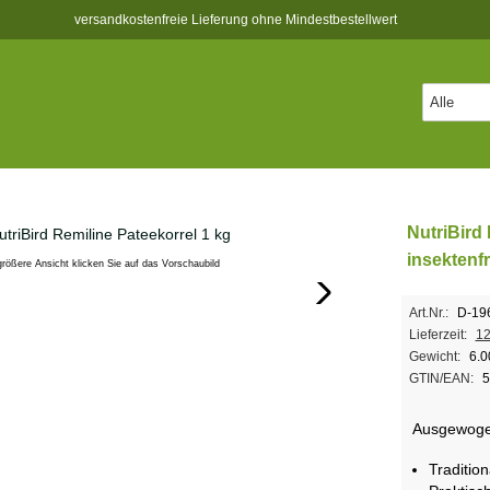
versandkostenfreie Lieferung ohne Mindestbestellwert
NutriBird 
insektenf
größere Ansicht klicken Sie auf das Vorschaubild
Art.Nr.:
D-19
Lieferzeit:
12
Gewicht:
6.0
GTIN/EAN:
5
Ausgewogen
Traditio