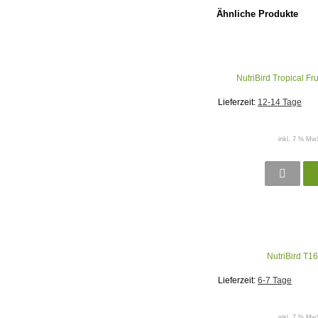
Ähnliche Produkte
NutriBird Tropical Fr
Lieferzeit:
12-14 Tage
inkl. 7 % MwS
NutriBird T16
Lieferzeit:
6-7 Tage
inkl. 7 % MwS