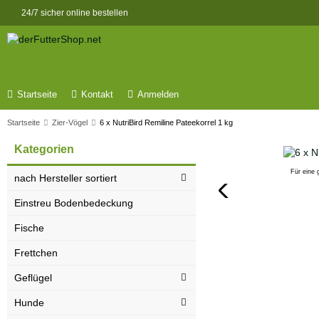
24/7 sicher online bestellen
Startseite
Kontakt
Anmelden
Startseite
Zier-Vögel
6 x NutriBird Remiline Pateekorrel 1 kg
Kategorien
Für eine 
nach Hersteller sortiert
Einstreu Bodenbedeckung
Fische
Frettchen
Geflügel
Hunde