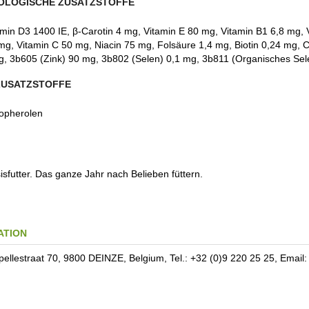
OLOGISCHE ZUSATZSTOFFE
tamin D3 1400 IE, β-Carotin 4 mg, Vitamin E 80 mg, Vitamin B1 6,8 mg,
mg, Vitamin C 50 mg, Niacin 75 mg, Folsäure 1,4 mg, Biotin 0,24 mg, 
 3b605 (Zink) 90 mg, 3b802 (Selen) 0,1 mg, 3b811 (Organisches Sel
ZUSATZSTOFFE
copherolen
sfutter. Das ganze Jahr nach Belieben füttern.
ATION
lestraat 70, 9800 DEINZE, Belgium, Tel.: +32 (0)9 220 25 25, Emai