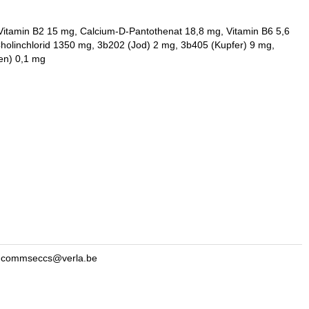
 Vitamin B2 15 mg, Calcium-D-Pantothenat 18,8 mg, Vitamin B6 5,6
Cholinchlorid 1350 mg, 3b202 (Jod) 2 mg, 3b405 (Kupfer) 9 mg,
en) 0,1 mg
l: commseccs@verla.be