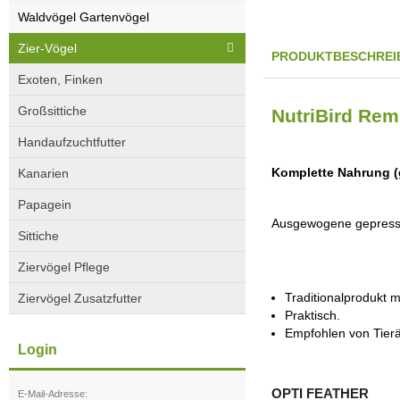
Waldvögel Gartenvögel
Zier-Vögel
PRODUKTBESCHREI
Exoten, Finken
Großsittiche
NutriBird Remi
Handaufzuchtfutter
Komplette Nahrung (g
Kanarien
Papagein
Ausgewogene gepresste
Sittiche
Ziervögel Pflege
Traditionalprodukt 
Ziervögel Zusatzfutter
Praktisch.
Empfohlen von Tierä
Login
OPTI FEATHER
E-Mail-Adresse: