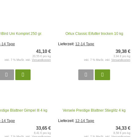
riBird Uni Komplet 250 gr.
Orlux Classic Eifutter trocken 10 kg
-14 Tage
Lieferzeit:
12-14 Tage
41,10 €
39,38 €
20,55 € pro kg
3,94 € pro kg
inkl. 7 % MwSt. inkl.
Versandkosten
inkl. 7 % MwSt. inkl.
Versandkosten
stige Blattner Gimpel III 4 kg
Versele Prestige Blattner Stieglitz 4 kg
-14 Tage
Lieferzeit:
12-14 Tage
33,65 €
34,33 €
8,41 € pro kg
8,58 € pro kg
inkl. 7 % MwSt. inkl.
Versandkosten
inkl. 7 % MwSt. inkl.
Versandkosten