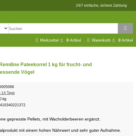
24/7 einfache, sichere Zahlung
Merkzettel
0
Artikel
Warenkorb
0
Artikel
Remiline Pateekorrel 1 kg für frucht- und
ressende Vögel
6005068
-14 Tage
0 kg
410340221372
e gepresste Pellets, mit Wacholderbeeren ergänzt.
nalprodukt mit einem hohen Nährwert und sehr guter Aufnahme.