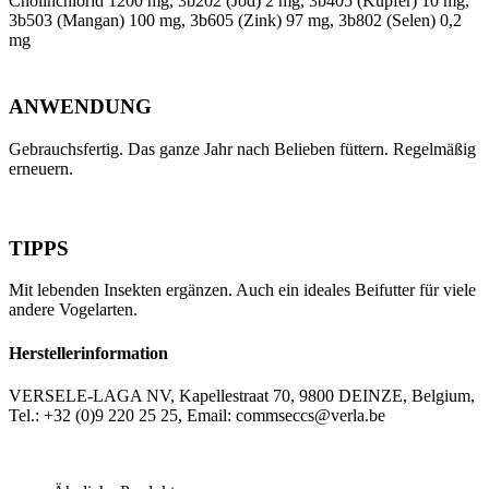
Cholinchlorid 1200 mg, 3b202 (Jod) 2 mg, 3b405 (Kupfer) 10 mg,
3b503 (Mangan) 100 mg, 3b605 (Zink) 97 mg, 3b802 (Selen) 0,2
mg
ANWENDUNG
Gebrauchsfertig. Das ganze Jahr nach Belieben füttern. Regelmäßig
erneuern.
TIPPS
Mit lebenden Insekten ergänzen. Auch ein ideales Beifutter für viele
andere Vogelarten.
Herstellerinformation
VERSELE-LAGA NV, Kapellestraat 70, 9800 DEINZE, Belgium,
Tel.: +32 (0)9 220 25 25, Email: commseccs@verla.be