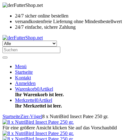
24/7 sicher online bestellen
versandkostenfreie Lieferung ohne Mindestbestellwert
24/7 einfache, sichere Zahlung
Menü
Startseite
Kontakt
Anmelden
Warenkorb
0
Artikel
Ihr Warenkorb ist leer.
Merkzettel
0
Artikel
Ihr Merkzettel ist leer.
Startseite
Zier-Vögel
8 x NutriBird Insect Patee 250 gr.
Für eine größere Ansicht klicken Sie auf das Vorschaubild