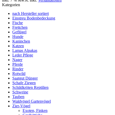
inkl. 7 % MwSt. inkl.
Versandkosten
Kategorien
nach Hersteller sortiert
Einstreu Bodenbedeckung
Fische
Frettchen
Geflügel
Hunde
Kaninchen
Katzen
Lamas Alpakas
Leder Pflege
Nager
Pferde
Rinder
Rotwild
Saatgut Dünger
Schafe Ziegen
Schildkröten Reptilien
Schweine
Tauben
Waldvögel Gartenvögel
Zier-Vögel
Exoten, Finken