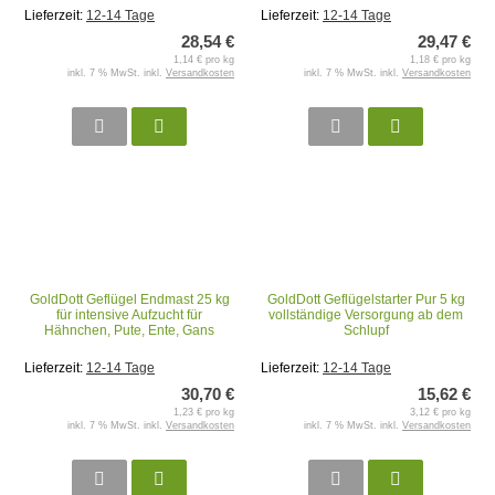
Lieferzeit:
12-14 Tage
Lieferzeit:
12-14 Tage
28,54 €
29,47 €
1,14 € pro kg
1,18 € pro kg
inkl. 7 % MwSt. inkl.
Versandkosten
inkl. 7 % MwSt. inkl.
Versandkosten
GoldDott Geflügel Endmast 25 kg
GoldDott Geflügelstarter Pur 5 kg
für intensive Aufzucht für
vollständige Versorgung ab dem
Hähnchen, Pute, Ente, Gans
Schlupf
Lieferzeit:
12-14 Tage
Lieferzeit:
12-14 Tage
30,70 €
15,62 €
1,23 € pro kg
3,12 € pro kg
inkl. 7 % MwSt. inkl.
Versandkosten
inkl. 7 % MwSt. inkl.
Versandkosten