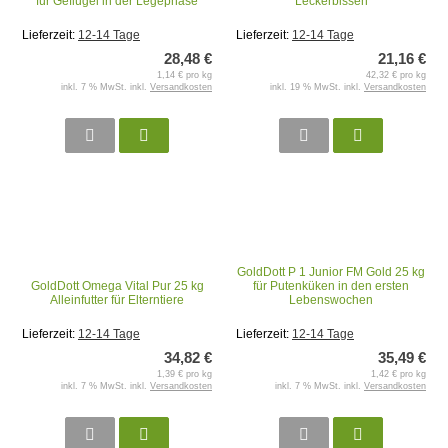
für Geflügel in der Legephase
Leckerbissen
Lieferzeit:
12-14 Tage
Lieferzeit:
12-14 Tage
28,48 €
21,16 €
1,14 € pro kg
42,32 € pro kg
inkl. 7 % MwSt. inkl.
Versandkosten
inkl. 19 % MwSt. inkl.
Versandkosten
GoldDott P 1 Junior FM Gold 25 kg
GoldDott Omega Vital Pur 25 kg
für Putenküken in den ersten
Alleinfutter für Elterntiere
Lebenswochen
Lieferzeit:
12-14 Tage
Lieferzeit:
12-14 Tage
34,82 €
35,49 €
1,39 € pro kg
1,42 € pro kg
inkl. 7 % MwSt. inkl.
Versandkosten
inkl. 7 % MwSt. inkl.
Versandkosten