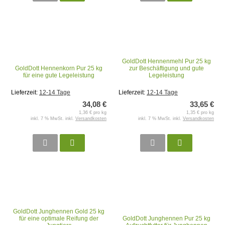
GoldDott Hennenmehl Pur 25 kg
GoldDott Hennenkorn Pur 25 kg
zur Beschäftigung und gute
für eine gute Legeleistung
Legeleistung
Lieferzeit:
12-14 Tage
Lieferzeit:
12-14 Tage
34,08 €
33,65 €
1,36 € pro kg
1,35 € pro kg
inkl. 7 % MwSt. inkl.
Versandkosten
inkl. 7 % MwSt. inkl.
Versandkosten
GoldDott Junghennen Gold 25 kg
für eine optimale Reifung der
GoldDott Junghennen Pur 25 kg