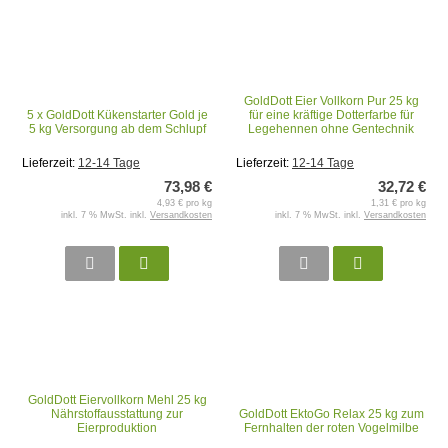
GoldDott Eier Vollkorn Pur 25 kg
5 x GoldDott Kükenstarter Gold je
für eine kräftige Dotterfarbe für
5 kg Versorgung ab dem Schlupf
Legehennen ohne Gentechnik
Lieferzeit:
12-14 Tage
Lieferzeit:
12-14 Tage
73,98 €
32,72 €
4,93 € pro kg
1,31 € pro kg
inkl. 7 % MwSt. inkl.
Versandkosten
inkl. 7 % MwSt. inkl.
Versandkosten
GoldDott Eiervollkorn Mehl 25 kg
Nährstoffausstattung zur
GoldDott EktoGo Relax 25 kg zum
Eierproduktion
Fernhalten der roten Vogelmilbe