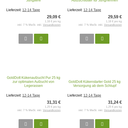
Jungtiere
Aufzuchtfutter für Junghennen
Lieferzeit:
12-14 Tage
Lieferzeit:
12-14 Tage
29,09 €
29,59 €
1,16 € pro kg
1,18 € pro kg
inkl. 7 % MwSt. inkl.
Versandkosten
inkl. 7 % MwSt. inkl.
Versandkosten
GoldDott Kükenaufzucht Pur 25 kg
zur optimalen Aufzucht von
GoldDott Kükenstarter Gold 25 kg
Legerassen
Versorgung ab dem Schlupf
Lieferzeit:
12-14 Tage
Lieferzeit:
12-14 Tage
31,31 €
31,24 €
1,25 € pro kg
1,25 € pro kg
inkl. 7 % MwSt. inkl.
Versandkosten
inkl. 7 % MwSt. inkl.
Versandkosten