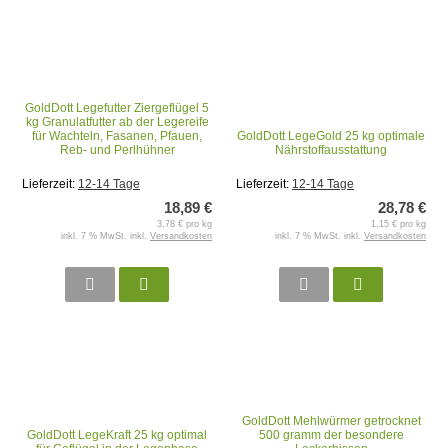
GoldDott Legefutter Ziergeflügel 5
kg Granulatfutter ab der Legereife
für Wachteln, Fasanen, Pfauen,
GoldDott LegeGold 25 kg optimale
Reb- und Perlhühner
Nährstoffausstattung
Lieferzeit:
12-14 Tage
Lieferzeit:
12-14 Tage
18,89 €
28,78 €
3,78 € pro kg
1,15 € pro kg
inkl. 7 % MwSt. inkl.
Versandkosten
inkl. 7 % MwSt. inkl.
Versandkosten
GoldDott Mehlwürmer getrocknet
GoldDott LegeKraft 25 kg optimal
500 gramm der besondere