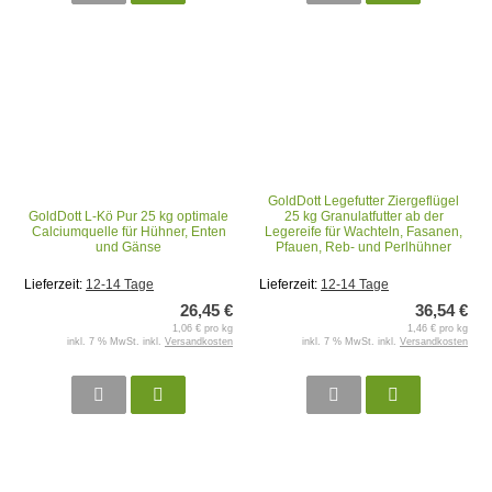
GoldDott Legefutter Ziergeflügel
GoldDott L-Kö Pur 25 kg optimale
25 kg Granulatfutter ab der
Calciumquelle für Hühner, Enten
Legereife für Wachteln, Fasanen,
und Gänse
Pfauen, Reb- und Perlhühner
Lieferzeit:
12-14 Tage
Lieferzeit:
12-14 Tage
26,45 €
36,54 €
1,06 € pro kg
1,46 € pro kg
inkl. 7 % MwSt. inkl.
Versandkosten
inkl. 7 % MwSt. inkl.
Versandkosten