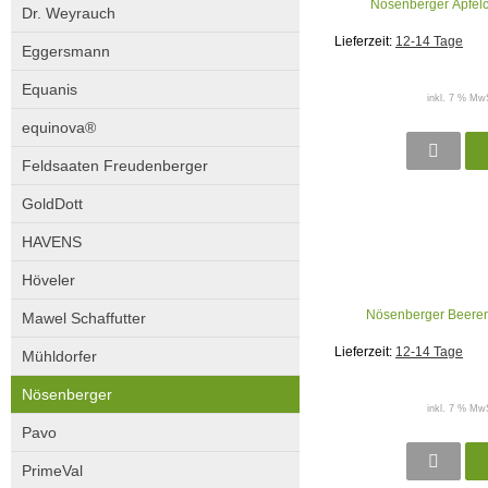
Nösenberger Äpfelc
Dr. Weyrauch
Lieferzeit:
12-14 Tage
Eggersmann
Equanis
inkl. 7 % MwS
equinova®
Feldsaaten Freudenberger
GoldDott
HAVENS
Höveler
Nösenberger Beeren
Mawel Schaffutter
Lieferzeit:
12-14 Tage
Mühldorfer
Nösenberger
inkl. 7 % MwS
Pavo
PrimeVal