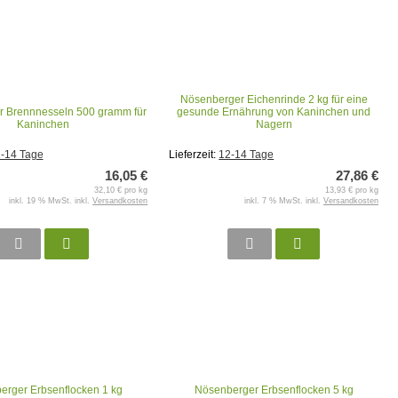
Nösenberger Eichenrinde 2 kg für eine
 Brennnesseln 500 gramm für
gesunde Ernährung von Kaninchen und
Kaninchen
Nagern
-14 Tage
Lieferzeit:
12-14 Tage
16,05 €
27,86 €
32,10 € pro kg
13,93 € pro kg
inkl. 19 % MwSt. inkl.
Versandkosten
inkl. 7 % MwSt. inkl.
Versandkosten
erger Erbsenflocken 1 kg
Nösenberger Erbsenflocken 5 kg