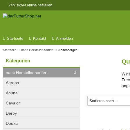
24/7 sicher online bestellen
Startseite
Kontakt
Anmelden
Startseite
nach Hersteller sortiert
Nösenberger
Qu
Kategorien
nach Hersteller sortiert
Wir 
Futt
Agrobs
ange
Apuna
Cavalor
Derby
Deuka