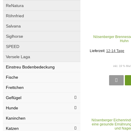
ReNatura
Röhnfried
Salvana
Siglhorse
Nösenberger Brennessel
Huhn
SPEED
Lieferzeit:
12-14 Tage
Versele Laga
Einstreu Bodenbedeckung
inkl. 19 % MwS
Fische
Frettchen
Geflügel
Hunde
Kaninchen
Nösenberger Eichenrind
eine gesunde Ernährun
Katzen
und Nage