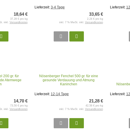
Lieferzeit:
3-4 Tage
Lieferzeit:
12
18,64 €
33,65 €
37,28 € pro kg
2,24 € pro kg
t. inkl.
Versandkosten
inkl. 7 % MwSt. inkl.
Versandkosten
 200 gr. für
Nösenberger Fenchel 500 gr. für eine
nde Atemwege
gesunde Verdauung und Atmung
n
Kaninchen
Nösenbe
Lieferzeit:
12-14 Tage
Lieferzeit:
12
14,70 €
21,28 €
73,50 € pro kg
42,56 € pro kg
t. inkl.
Versandkosten
inkl. 7 % MwSt. inkl.
Versandkosten