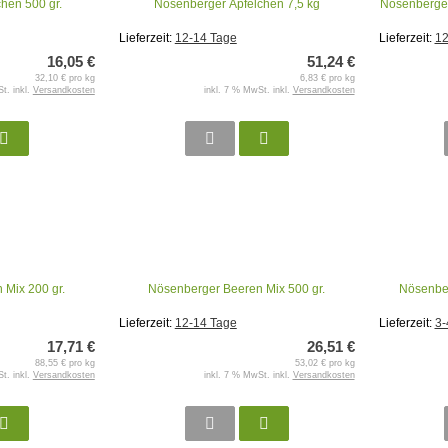
hen 500 gr.
Nösenberger Äpfelchen 7,5 kg
Nösenberger
Lieferzeit:
12-14 Tage
Lieferzeit:
12
16,05 €
51,24 €
32,10 € pro kg
6,83 € pro kg
t. inkl.
Versandkosten
inkl. 7 % MwSt. inkl.
Versandkosten
 Mix 200 gr.
Nösenberger Beeren Mix 500 gr.
Nösenber
Lieferzeit:
12-14 Tage
Lieferzeit:
3-
17,71 €
26,51 €
88,55 € pro kg
53,02 € pro kg
t. inkl.
Versandkosten
inkl. 7 % MwSt. inkl.
Versandkosten