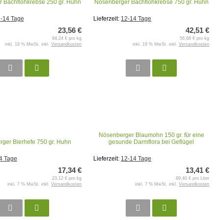
 Bachflohkrebse 250 gr. Huhn
Nösenberger Bachflohkrebse 750 gr. Huhn
-14 Tage
Lieferzeit:
12-14 Tage
23,56 €
42,51 €
94,24 € pro kg
56,68 € pro kg
inkl. 19 % MwSt. inkl.
Versandkosten
inkl. 19 % MwSt. inkl.
Versandkosten
Nösenberger Blaumohn 150 gr. für eine
ger Bierhefe 750 gr. Huhn
gesunde Darmflora bei Geflügel
4 Tage
Lieferzeit:
12-14 Tage
17,34 €
13,41 €
23,12 € pro kg
89,40 € pro Liter
inkl. 7 % MwSt. inkl.
Versandkosten
inkl. 7 % MwSt. inkl.
Versandkosten