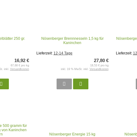
blätter 250 gr.
Nösenberger Brennnesseln 1,5 kg für
Nösenberger
Kaninchen
Lieferzeit:
12-14 Tage
Lieferzeit:
12
16,92 €
27,80 €
67,68 € pro kg
18,53 € pro kg
t. inkl.
Versandkosten
inkl. 19 % MwSt. inkl.
Versandkosten
e 500 gramm für
g von Kaninchen
rn
Nösenberger Energie 15 kg
Nösenb