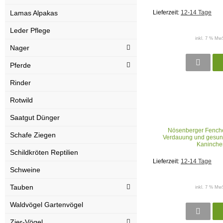
Lamas Alpakas
Lieferzeit:
12-14 Tage
Leder Pflege
inkl. 7 % MwS
Nager
Pferde
Rinder
Rotwild
Saatgut Dünger
Nösenberger Fenchel
Schafe Ziegen
Verdauung und gesu
Kaninche
Schildkröten Reptilien
Lieferzeit:
12-14 Tage
Schweine
Tauben
inkl. 7 % MwS
Waldvögel Gartenvögel
Zier-Vögel