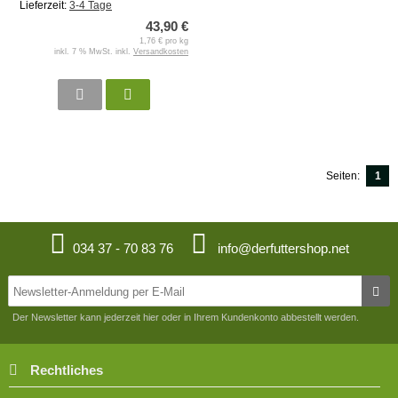
Lieferzeit:
3-4 Tage
43,90 €
1,76 € pro kg
inkl. 7 % MwSt. inkl.
Versandkosten
Seiten:
1
034 37 - 70 83 76
info@derfuttershop.net
Der Newsletter kann jederzeit hier oder in Ihrem Kundenkonto abbestellt werden.
Rechtliches