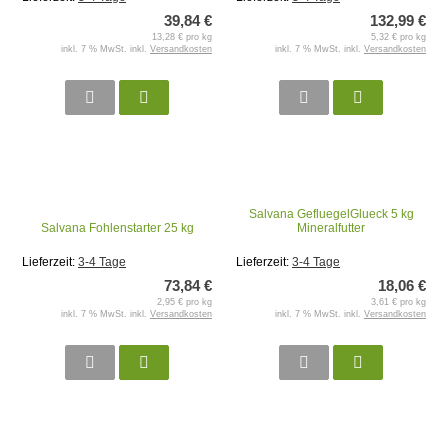
39,84 €
132,99 €
13,28 € pro kg
5,32 € pro kg
inkl. 7 % MwSt. inkl.
Versandkosten
inkl. 7 % MwSt. inkl.
Versandkosten
Salvana GefluegelGlueck 5 kg
Salvana Fohlenstarter 25 kg
Mineralfutter
Lieferzeit:
3-4 Tage
Lieferzeit:
3-4 Tage
73,84 €
18,06 €
2,95 € pro kg
3,61 € pro kg
inkl. 7 % MwSt. inkl.
Versandkosten
inkl. 7 % MwSt. inkl.
Versandkosten