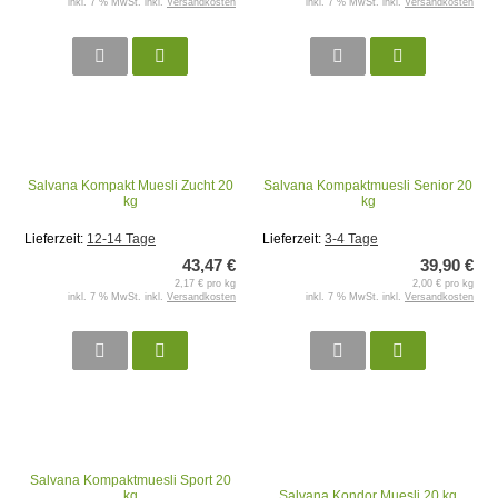
inkl. 7 % MwSt. inkl.
Versandkosten
inkl. 7 % MwSt. inkl.
Versandkosten
Salvana Kompakt Muesli Zucht 20
Salvana Kompaktmuesli Senior 20
kg
kg
Lieferzeit:
12-14 Tage
Lieferzeit:
3-4 Tage
43,47 €
39,90 €
2,17 € pro kg
2,00 € pro kg
inkl. 7 % MwSt. inkl.
Versandkosten
inkl. 7 % MwSt. inkl.
Versandkosten
Salvana Kompaktmuesli Sport 20
kg
Salvana Kondor Muesli 20 kg